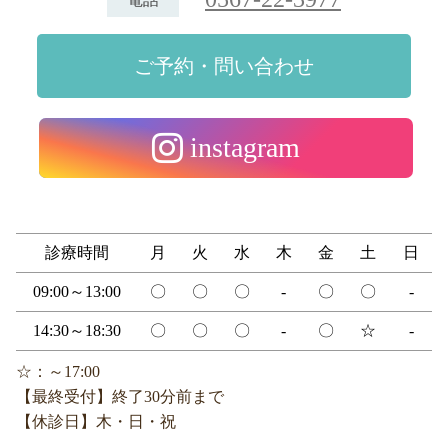
ご予約・問い合わせ
instagram
診療時間
月
火
水
木
金
土
日
09:00～13:00
〇
〇
〇
-
〇
〇
-
14:30～18:30
〇
〇
〇
-
〇
☆
-
☆：～17:00
【最終受付】終了30分前まで
【休診日】木・日・祝