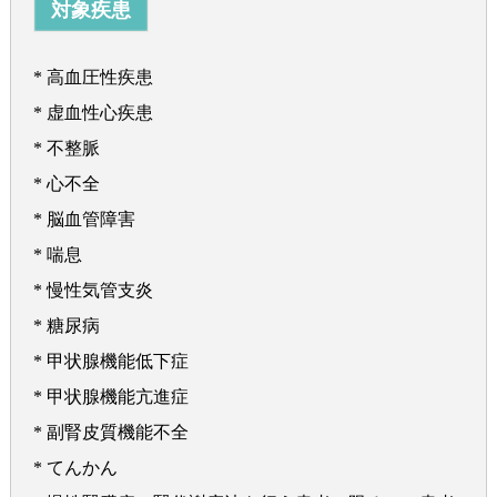
対象疾患
* 高血圧性疾患
* 虚血性心疾患
* 不整脈
* 心不全
* 脳血管障害
* 喘息
* 慢性気管支炎
* 糖尿病
* 甲状腺機能低下症
* 甲状腺機能亢進症
* 副腎皮質機能不全
* てんかん